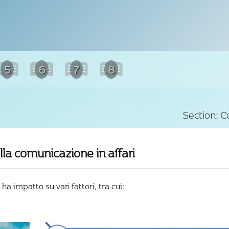
5
6
7
8
Section:
Co
ella comunicazione in affari
ha impatto su vari fattori, tra cui: