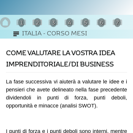
1
2
3
4
5
6
7
ITALIA - CORSO MESI
8
COME VALUTARE LA VOSTRA IDEA
IMPRENDITORIALE/DI BUSINESS
La fase successiva vi aiuterà a valutare le idee e i
pensieri che avete delineato nella fase precedente
dividendoli in punti di forza, punti deboli,
opportunità e minacce (analisi SWOT).
I punti di forza e i punti deboli sono interni, mentre