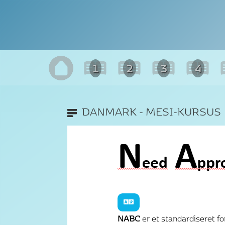
1
2
3
4
DANMARK - MESI-KURSUS
NABC
er et standardiseret fo