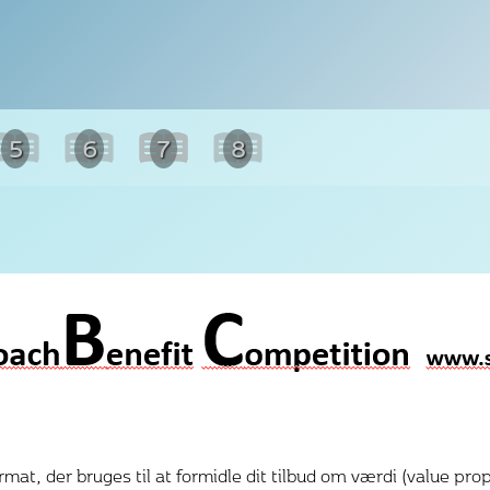
5
6
7
8
rmat, der bruges til at formidle dit tilbud om værdi (value prop