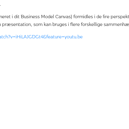
.
eret i dit Business Model Canvas) formidles i de fire perspek
 din præsentation, som kan bruges i flere forskellige sammenh
atch?v=iHiLAJGDGt4&feature=youtu.be