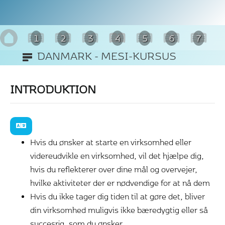
1
2
3
4
5
6
7
DANMARK - MESI-KURSUS
8
INTRODUKTION
Hvis du ønsker at starte en virksomhed eller
videreudvikle en virksomhed, vil det hjælpe dig,
hvis du reflekterer over dine mål og overvejer,
hvilke aktiviteter der er nødvendige for at nå dem
Hvis du ikke tager dig tiden til at gøre det, bliver
din virksomhed muligvis ikke bæredygtig eller så
succesrig, som du ønsker